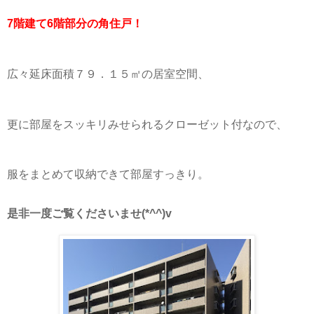
7階建て6階部分の角住戸！
広々延床面積７９．１５㎡の居室空間、
更に部屋をスッキリみせられるクローゼット付なので、
服をまとめて収納できて部屋すっきり。
是非一度ご覧くださいませ(*^^)v